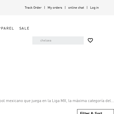
Track Order
My orders
online chat
Log in
PPAREL
SALE

bol mexicano que juega en la Liga MX, la máxima categoría del
e fundado en 1917. Toluca ha ganado la Primera División
, el equipo también ha ganado dos copas nacionales y dos Copas
Filter & Sort