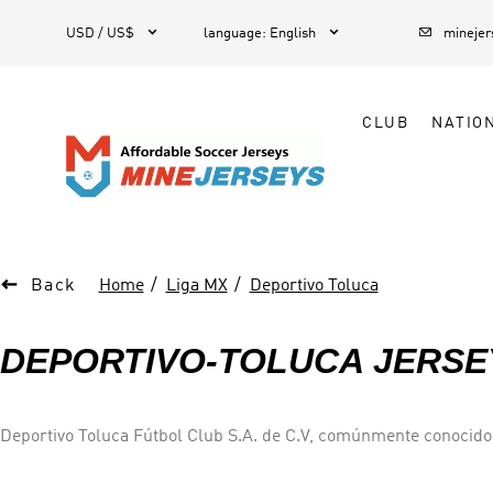



1
USD / US$
language
:
English
mineje
CLUB
NATIO

Back
Home
Liga MX
Deportivo Toluca
DEPORTIVO-TOLUCA JERSE
Deportivo Toluca Fútbol Club S.A. de C.V, comúnmente conocido
fútbol mexicano. El estadio de Toluca, Estadio Nemesio Díez, s
Mexicana 10 veces, convirtiéndose en el tercer equipo más gana