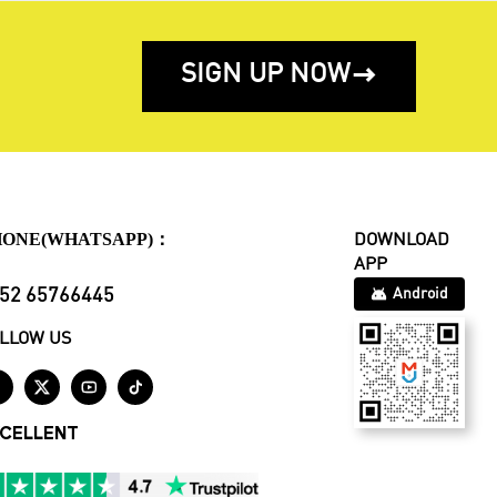
SIGN UP NOW

HONE(WHATSAPP)：
DOWNLOAD
APP
52 65766445
Android
LLOW US




CELLENT