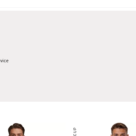
l octavo equipo más popular en México.
rvice