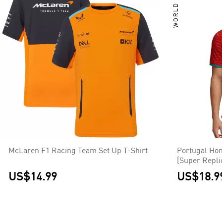
WORLD CUP
McLaren F1 Racing Team Set Up T-Shirt
Portugal Hom
[Super Repli
US$14.99
US$18.9