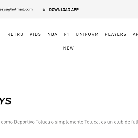
rseys@hotmail.com

DOWNLOAD APP
N
RETRO
KIDS
NBA
F1
UNIFORM
PLAYERS
A
NEW
YS
 como Deportivo Toluca o simplemente Toluca, es un club de fút
e encuentra en Toluca, Estado de México en México. El equipo fu
dor, detrás de América (13) y Guadalajara (12). Además de esto