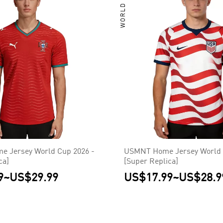
WORLD CUP
e Jersey World Cup 2026 -
USMNT Home Jersey World 
ca]
[Super Replica]
9
~
US$29.99
US$17.99
~
US$28.9